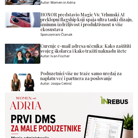
Autor: Women in Adria
HONOR predstavio Magic V6: Vrhunski AI
preklopni flagship koji spaja ultra tanki dizajn,
iznimnu izdržljivost i produktivnost u više
ekosustava
Sponzorirani Članak
Curenje e-mail adresa učenika: Kako zaštititi
svojeg školarca i kako tražiti naknadu štete
Autor: Ivan Fischer
Poduzetnici više ne traže samo uređaj za
naplatu već i partnera za poslovanje
Autor: Josipa Celinić