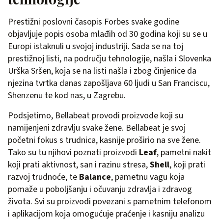
Prestižni poslovni časopis Forbes svake godine
objavljuje popis osoba mlađih od 30 godina koji su se u
Europi istaknuli u svojoj industriji. Sada se na toj
prestižnoj listi, na području tehnologije, našla i Slovenka
Urška Sršen, koja se na listi našla i zbog činjenice da
njezina tvrtka danas zapošljava 60 ljudi u San Franciscu,
Shenzenu te kod nas, u Zagrebu.
Podsjetimo, Bellabeat provodi proizvode koji su
namijenjeni zdravlju svake žene. Bellabeat je svoj
početni fokus s trudnica, kasnije proširio na sve žene.
Tako su tu njihovi poznati proizvodi
Leaf
, pametni nakit
koji prati aktivnost, san i razinu stresa,
Shell
, koji prati
razvoj trudnoće, te
Balance
, pametnu vagu koja
pomaže u poboljšanju i očuvanju zdravlja i zdravog
života. Svi su proizvodi povezani s pametnim telefonom
i aplikacijom koja omogućuje praćenje i kasniju analizu