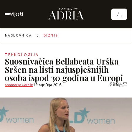
Vijesti
NASLOVNICA
BIZNIS
TEHNOLOGIJA
Suosnivačica Bellabeata Urška
Sršen na listi najuspješnijih
osoba ispod 30 godina u Europi
19. siječnja 2016.
Anamarija Garašić