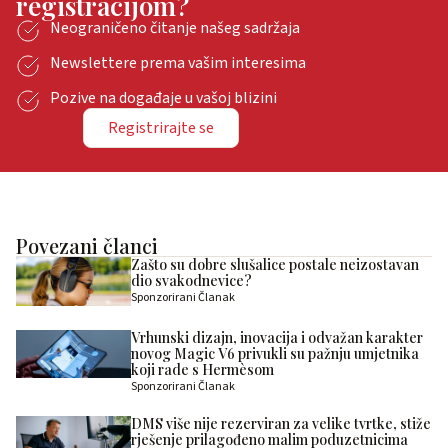
registracijom?
Neograničeno čitanje našeg sadržaja
Newslettere prema vašim interesima
Pozive na događaje u vašoj blizini
Registrirajte se
Povezani članci
Zašto su dobre slušalice postale neizostavan
dio svakodnevice?
Sponzorirani Članak
Vrhunski dizajn, inovacija i odvažan karakter
novog Magic V6 privukli su pažnju umjetnika
koji rade s Hermèsom
Sponzorirani Članak
DMS više nije rezerviran za velike tvrtke, stiže
rješenje prilagođeno malim poduzetnicima