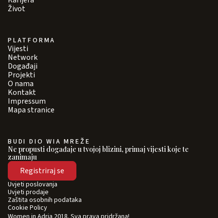
Karijera
Život
PLATFORMA
Vijesti
Network
Događaji
Projekti
O nama
Kontakt
Impressum
Mapa stranice
BUDI DIO WIA MREŽE
Ne propusti događaje u tvojoj blizini, primaj vijesti koje te
zanimaju
Registriraj se
Uvjeti poslovanja
Uvjeti prodaje
Zaštita osobnih podataka
Cookie Policy
Women in Adria 2018. Sva prava pridržana!