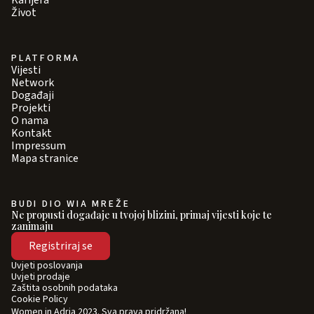
Karijera
Život
PLATFORMA
Vijesti
Network
Događaji
Projekti
O nama
Kontakt
Impressum
Mapa stranice
BUDI DIO WIA MREŽE
Ne propusti događaje u tvojoj blizini, primaj vijesti koje te
zanimaju
Registriraj se
Uvjeti poslovanja
Uvjeti prodaje
Zaštita osobnih podataka
Cookie Policy
Women in Adria 2023. Sva prava pridržana!