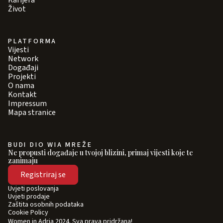
Karijera
Život
PLATFORMA
Vijesti
Network
Događaji
Projekti
O nama
Kontakt
Impressum
Mapa stranice
BUDI DIO WIA MREŽE
Ne propusti događaje u tvojoj blizini, primaj vijesti koje te
zanimaju
Registriraj se
Uvjeti poslovanja
Uvjeti prodaje
Zaštita osobnih podataka
Cookie Policy
Women in Adria 2024. Sva prava pridržana!