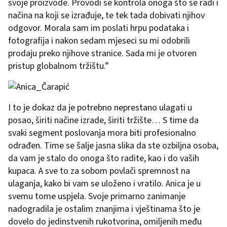
svoje proizvode. Provodi se kontrola onoga što se radi i
načina na koji se izrađuje, te tek tada dobivati njihov
odgovor. Morala sam im poslati hrpu podataka i
fotografija i nakon sedam mjeseci su mi odobrili
prodaju preko njihove stranice. Sada mi je otvoren
pristup globalnom tržištu.”
I to je dokaz da je potrebno neprestano ulagati u
posao, širiti načine izrade, širiti tržište… S time da
svaki segment poslovanja mora biti profesionalno
odrađen. Time se šalje jasna slika da ste ozbiljna osoba,
da vam je stalo do onoga što radite, kao i do vaših
kupaca. A sve to za sobom povlači spremnost na
ulaganja, kako bi vam se uloženo i vratilo. Anica je u
svemu tome uspjela. Svoje primarno zanimanje
nadogradila je ostalim znanjima i vještinama što je
dovelo do jedinstvenih rukotvorina, omiljenih među