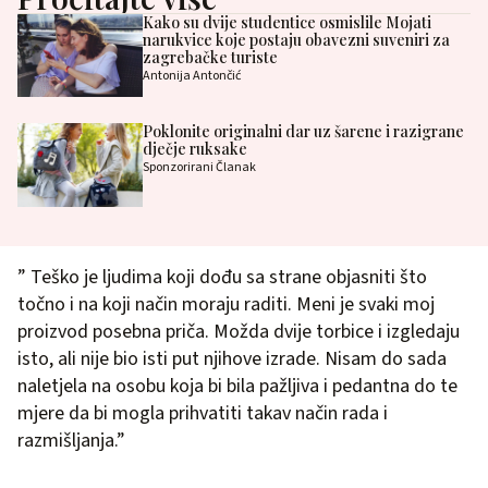
Kako su dvije studentice osmislile Mojati
narukvice koje postaju obavezni suveniri za
zagrebačke turiste
Antonija Antončić
Poklonite originalni dar uz šarene i razigrane
dječje ruksake
Sponzorirani Članak
” Teško je ljudima koji dođu sa strane objasniti što
točno i na koji način moraju raditi. Meni je svaki moj
proizvod posebna priča. Možda dvije torbice i izgledaju
isto, ali nije bio isti put njihove izrade. Nisam do sada
naletjela na osobu koja bi bila pažljiva i pedantna do te
mjere da bi mogla prihvatiti takav način rada i
razmišljanja.”