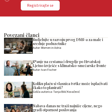
Registrirajte se
Povezani članci
Sudjelujte u razvoju prvog DMS-a za male i
srednje poduzetnike
Autor: Women in Adria
S*anje na cestama i drugdje po Hrvatskoj:
Ljetno izvješće s klimatsko-smećarske fronte
Autor: Ivan Fischer
Koliku plaću si vlasnica tvrtke može isplaćivati
i kako to planirati?
Gošća autorica: Tanja Bilić Kovačević
Nabava danas ne traži najniže cijene, nego
gradi otpornost poslovanja