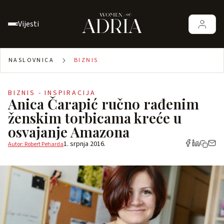
Vijesti
NASLOVNICA
BIZNIS
BIZNIS - INSPIRACIJA
Anica Čarapić ručno rađenim
ženskim torbicama kreće u
osvajanje Amazona
1. srpnja 2016.
Autor: Robert Peharda