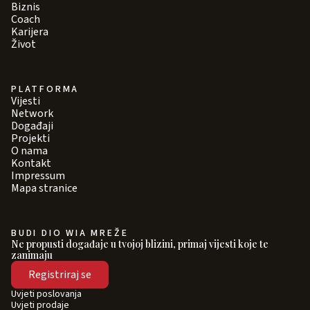
Biznis
Coach
Karijera
Život
PLATFORMA
Vijesti
Network
Događaji
Projekti
O nama
Kontakt
Impressum
Mapa stranice
BUDI DIO WIA MREŽE
Ne propusti događaje u tvojoj blizini, primaj vijesti koje te
zanimaju
Registriraj se
Uvjeti poslovanja
Uvjeti prodaje