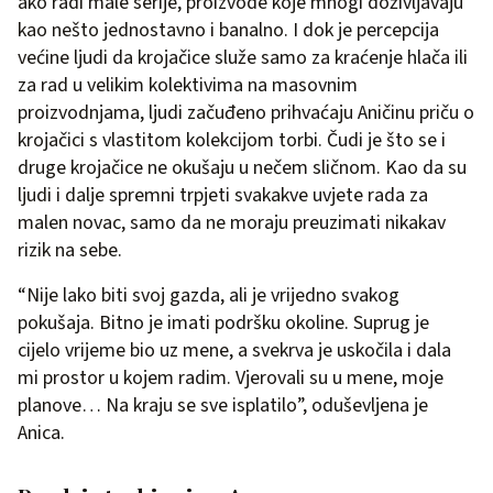
ako radi male serije, proizvode koje mnogi doživljavaju
kao nešto jednostavno i banalno. I dok je percepcija
većine ljudi da krojačice služe samo za kraćenje hlača ili
za rad u velikim kolektivima na masovnim
proizvodnjama, ljudi začuđeno prihvaćaju Aničinu priču o
krojačici s vlastitom kolekcijom torbi. Čudi je što se i
druge krojačice ne okušaju u nečem sličnom. Kao da su
ljudi i dalje spremni trpjeti svakakve uvjete rada za
malen novac, samo da ne moraju preuzimati nikakav
rizik na sebe.
“Nije lako biti svoj gazda, ali je vrijedno svakog
pokušaja. Bitno je imati podršku okoline. Suprug je
cijelo vrijeme bio uz mene, a svekrva je uskočila i dala
mi prostor u kojem radim. Vjerovali su u mene, moje
planove… Na kraju se sve isplatilo”, oduševljena je
Anica.