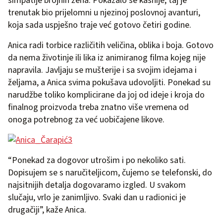
simpatije brojnih žena. Pokazalo se kasnije, taj je
trenutak bio prijelomni u njezinoj poslovnoj avanturi,
koja sada uspješno traje već gotovo četiri godine.
Anica radi torbice različitih veličina, oblika i boja. Gotovo
da nema životinje ili lika iz animiranog filma kojeg nije
napravila. Javljaju se mušterije i sa svojim idejama i
željama, a Anica svima pokušava udovoljiti. Ponekad su
narudžbe toliko komplicirane da joj od ideje i kroja do
finalnog proizvoda treba znatno više vremena od
onoga potrebnog za već uobičajene likove.
“Ponekad za dogovor utrošim i po nekoliko sati.
Dopisujem se s naručiteljicom, čujemo se telefonski, do
najsitnijih detalja dogovaramo izgled. U svakom
slučaju, vrlo je zanimljivo. Svaki dan u radionici je
drugačiji”, kaže Anica.