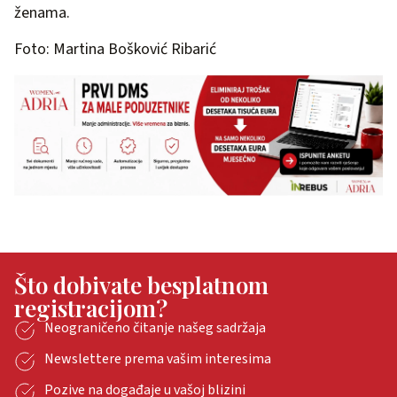
ženama.
Foto: Martina Bošković Ribarić
Što dobivate besplatnom
registracijom?
Neograničeno čitanje našeg sadržaja
Newslettere prema vašim interesima
Pozive na događaje u vašoj blizini