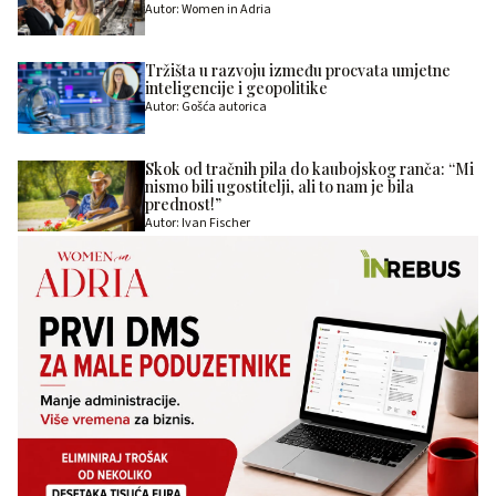
Autor: Women in Adria
Tržišta u razvoju između procvata umjetne
inteligencije i geopolitike
Autor: Gošća autorica
Skok od tračnih pila do kaubojskog ranča: “Mi
nismo bili ugostitelji, ali to nam je bila
prednost!”
Autor: Ivan Fischer