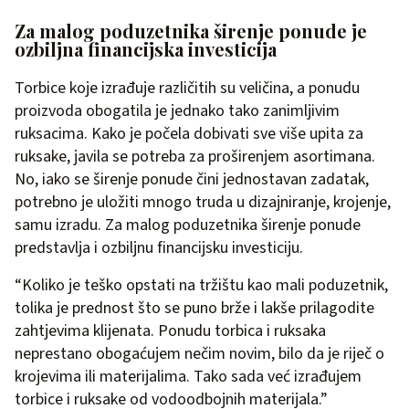
Za malog poduzetnika širenje ponude je
ozbiljna financijska investicija
Torbice koje izrađuje različitih su veličina, a ponudu
proizvoda obogatila je jednako tako zanimljivim
ruksacima. Kako je počela dobivati sve više upita za
ruksake, javila se potreba za proširenjem asortimana.
No, iako se širenje ponude čini jednostavan zadatak,
potrebno je uložiti mnogo truda u dizajniranje, krojenje,
samu izradu. Za malog poduzetnika širenje ponude
predstavlja i ozbiljnu financijsku investiciju.
“Koliko je teško opstati na tržištu kao mali poduzetnik,
tolika je prednost što se puno brže i lakše prilagodite
zahtjevima klijenata. Ponudu torbica i ruksaka
neprestano obogaćujem nečim novim, bilo da je riječ o
krojevima ili materijalima. Tako sada već izrađujem
torbice i ruksake od vodoodbojnih materijala.”