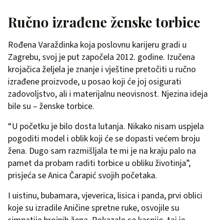
Ručno izrađene ženske torbice
Rođena Varaždinka koja poslovnu karijeru gradi u
Zagrebu, svoj je put započela 2012. godine. Izučena
krojačica željela je znanje i vještine pretočiti u ručno
izrađene proizvode, u posao koji će joj osigurati
zadovoljstvo, ali i materijalnu neovisnost. Njezina ideja
bile su – ženske torbice.
“U početku je bilo dosta lutanja. Nikako nisam uspjela
pogoditi model i oblik koji će se dopasti većem broju
žena. Dugo sam razmišljala te mi je na kraju palo na
pamet da probam raditi torbice u obliku životinja”,
prisjeća se Anica Čarapić svojih početaka.
I uistinu, bubamara, vjeverica, lisica i panda, prvi oblici
koje su izradile Aničine spretne ruke, osvojile su