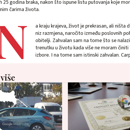
ih 25 godina braka, nakon što ispune listu putovanja koje mora
jnim čarima života.
„N
a kraju krajeva, život je prekrasan, ali ništa
niz razmjena, naročito između poslovnih po
obitelji. Zahvalan sam na tome što se nalaz
trenutku u životu kada više ne moram činiti
izbore. I na tome sam istinski zahvalan. Car
 više