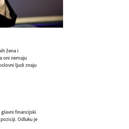
nih žena i
da oni nemaju
slovni ljudi znaju
glavni financijski
oziciji. Odluku je