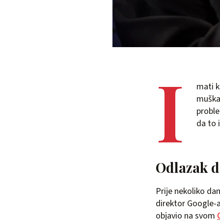
I
mati k
muškar
proble
da to i
Odlazak d
Prije nekoliko dan
direktor Google-a
objavio na svom