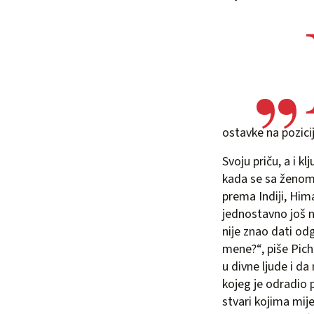
ostavke na pozici
Svoju priču, a i k
kada se sa ženom 
prema Indiji, Him
jednostavno još ni
nije znao dati odg
mene?“, piše Pich
u divne ljude i d
kojeg je odradio 
stvari kojima mije