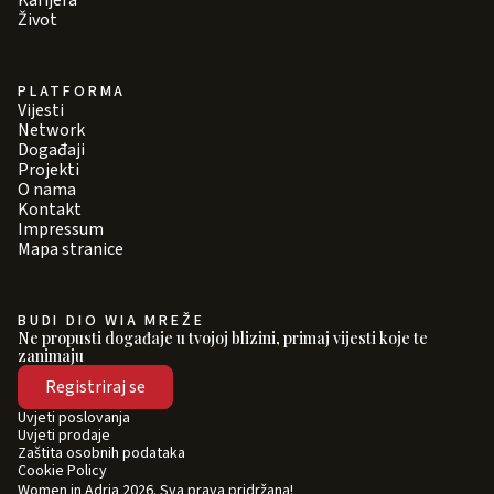
Karijera
Život
PLATFORMA
Vijesti
Network
Događaji
Projekti
O nama
Kontakt
Impressum
Mapa stranice
BUDI DIO WIA MREŽE
Ne propusti događaje u tvojoj blizini, primaj vijesti koje te
zanimaju
Registriraj se
Uvjeti poslovanja
Uvjeti prodaje
Zaštita osobnih podataka
Cookie Policy
Women in Adria 2026. Sva prava pridržana!