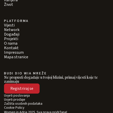
Karijera
Život
PLATFORMA
Vijesti
Network
Događaji
Projekti
O nama
Kontakt
Impressum
Mapa stranice
BUDI DIO WIA MREŽE
Ne propusti događaje u tvojoj blizini, primaj vijesti koje te
zanimaju
Registriraj se
Uvjeti poslovanja
Uvjeti prodaje
Zaštita osobnih podataka
Cookie Policy
Women in Adria 2025. Sva prava pridržana!