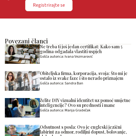
Registrirajte se
Povezani članci
Ne treba ti još jedan certifikat: Kako sam 5
godina odgađala vlastiti uspjeh
Gošća autorica: Ivana Vezmarović
Obiteljska firma, korporacija, svoja: Što mi je
ostalo iz svake faze i što nerado priznajem
Gošća autorica: Sandra Ban
Želite DIY vizualni identitet uz pomoć umjetne
inteligencije? Ovo su prednosti i mane
Gošća autorica: Marija Gradečak
Odsutnost s posla: Ovo je engleski jezični
labirint za odmor, rodiljni dopust, bolovanje,