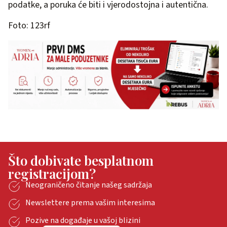
podatke, a poruka će biti i vjerodostojna i autentična.
Foto: 123rf
Što dobivate besplatnom
registracijom?
Neograničeno čitanje našeg sadržaja
Newslettere prema vašim interesima
Pozive na događaje u vašoj blizini