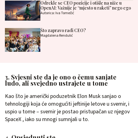
Odrekle se CEO pozicije i otišle na niže u
OpenAI: Važnije je “mjesto u raketi” nego ego
Autorica: Iva Tomečić
Što zapravo radi CEO?
Magdalena Rendulić
3. Svjesni ste da je ono o čemu sanjate
ludo, ali svejedno ustrajete u tome
Kao što je američki poduzetnik Elon Musk sanjao o
tehnologiji koja će omogućiti jeftinije letove u svemir, i
uspio u tome – svemir je postao pristupačan uz njegov
SpaceX , iako su mnogi sumnjali u to.
4. Opsjednuti ste