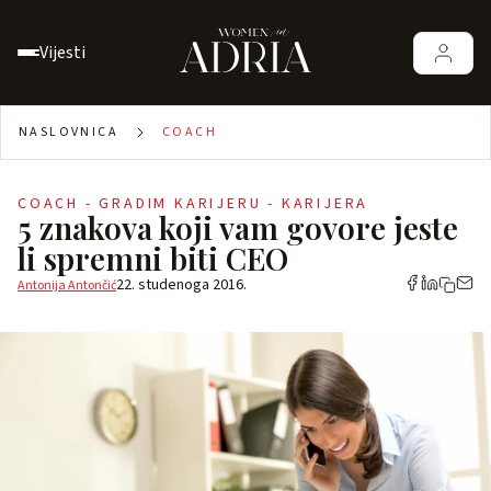
Vijesti
NASLOVNICA
COACH
COACH - GRADIM KARIJERU - KARIJERA
5 znakova koji vam govore jeste
li spremni biti CEO
22. studenoga 2016.
Antonija Antončić