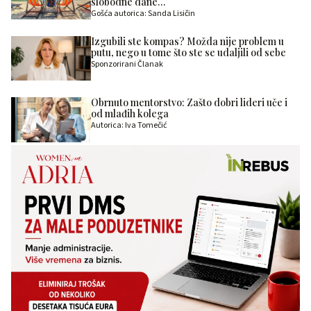
slobodne dane…
Gošća autorica: Sanda Lisičin
Izgubili ste kompas? Možda nije problem u
putu, nego u tome što ste se udaljili od sebe
Sponzorirani Članak
Obrnuto mentorstvo: Zašto dobri lideri uče i
od mlađih kolega
Autorica: Iva Tomečić