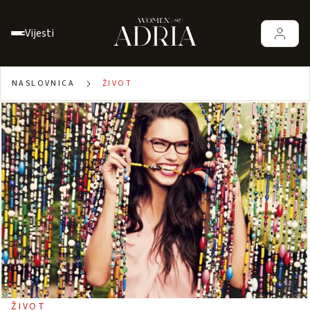
Vijesti
NASLOVNICA
ŽIVOT
ŽIVOT