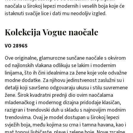
naočala u širokoj lepezi modernih i veselih boja koje će
istaknuti svačije lice i dati mu neodoljiv izgled.
Kolekcija Vogue naočale
VO 2896S
Ove originalne, glamurozne sunčane naočale s okvirom
od najlonskih vlakana odlikuju se lakim i modernim
linijama, što ih čini idealnima za žene koje vole odvažne
modne dodatke. Za njihovu jedinstvenost zaslužni su i
detalji koji savršeno odgovaraju ukusu i stilu suvremene
žene. Širok kvadratni prednji dio ovim naočalama
mladenačkog i modernog dizajna pridodaje klasičan,
razigran i trendovski duh u skladu s najnovijim modnim
trendovima. Ovaj je model dostupan u širokoj lepezi
svježih boja, među kojima su crna i tamna havana, kao i
mat tonovi ljubičaste, plave i zelene boje. Nove zrcalne