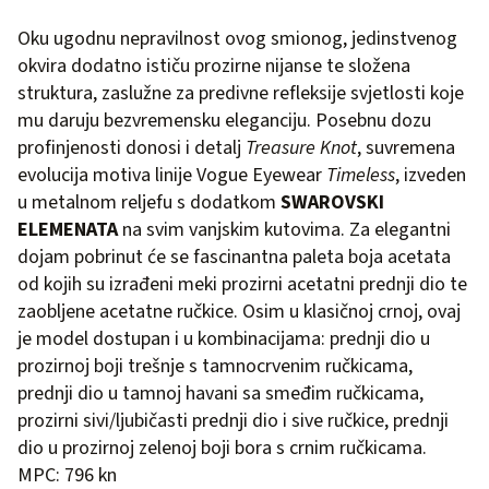
Oku ugodnu nepravilnost ovog smionog, jedinstvenog
okvira dodatno ističu prozirne nijanse te složena
struktura, zaslužne za predivne refleksije svjetlosti koje
mu daruju bezvremensku eleganciju. Posebnu dozu
profinjenosti donosi i detalj
Treasure Knot
, suvremena
evolucija motiva linije Vogue Eyewear
Timeless
, izveden
u metalnom reljefu s dodatkom
SWAROVSKI
ELEMENATA
na svim vanjskim kutovima. Za elegantni
dojam pobrinut će se fascinantna paleta boja acetata
od kojih su izrađeni meki prozirni acetatni prednji dio te
zaobljene acetatne ručkice. Osim u klasičnoj crnoj, ovaj
je model dostupan i u kombinacijama: prednji dio u
prozirnoj boji trešnje s tamnocrvenim ručkicama,
prednji dio u tamnoj havani sa smeđim ručkicama,
prozirni sivi/ljubičasti prednji dio i sive ručkice, prednji
dio u prozirnoj zelenoj boji bora s crnim ručkicama.
MPC: 796 kn