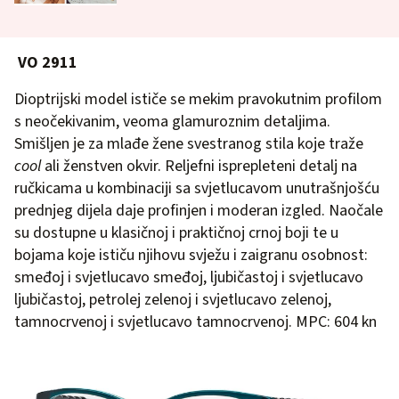
VO 2911
Dioptrijski model ističe se mekim pravokutnim profilom
s neočekivanim, veoma glamuroznim detaljima.
Smišljen je za mlađe žene svestranog stila koje traže
cool
ali ženstven okvir. Reljefni isprepleteni detalj na
ručkicama u kombinaciji sa svjetlucavom unutrašnjošću
prednjeg dijela daje profinjen i moderan izgled. Naočale
su dostupne u klasičnoj i praktičnoj crnoj boji te u
bojama koje ističu njihovu svježu i zaigranu osobnost:
smeđoj i svjetlucavo smeđoj, ljubičastoj i svjetlucavo
ljubičastoj, petrolej zelenoj i svjetlucavo zelenoj,
tamnocrvenoj i svjetlucavo tamnocrvenoj. MPC: 604 kn