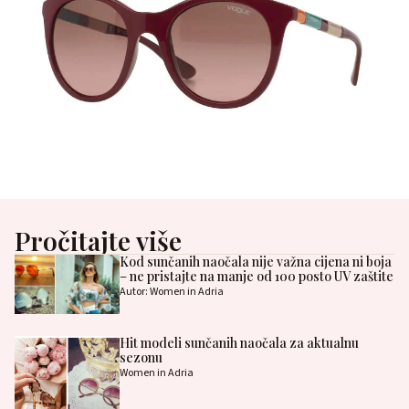
Pročitajte više
Kod sunčanih naočala nije važna cijena ni boja
– ne pristajte na manje od 100 posto UV zaštite
Autor: Women in Adria
Hit modeli sunčanih naočala za aktualnu
sezonu
Women in Adria