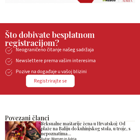
Što dobivate besplatnom
registracijom?
Neograničeno čitanje našeg sadržaja
Newslettere prema vašim interesima
Pozive na događaje u vašoj blizini
Registrirajte se
Povezani članci
Seksualne maštarije žena u Hrvatskoj: Od
plaže na Baliju do kuhinjskog stola, u troje, s
nepoznatima…
Autor: Women in Adria