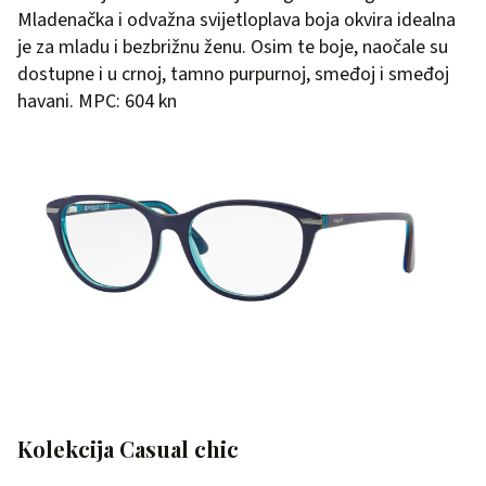
Mladenačka i odvažna svijetloplava boja okvira idealna
je za mladu i bezbrižnu ženu. Osim te boje, naočale su
dostupne i u crnoj, tamno purpurnoj, smeđoj i smeđoj
havani. MPC: 604 kn
Kolekcija Casual chic