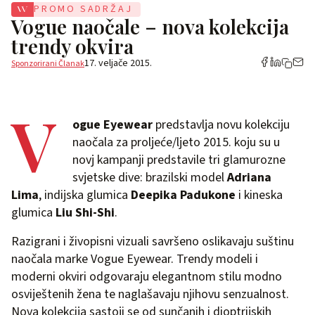
PROMO SADRŽAJ
Vogue naočale – nova kolekcija
trendy okvira
17. veljače 2015.
Sponzorirani Članak
V
ogue Eyewear
predstavlja novu kolekciju
naočala za proljeće/ljeto 2015. koju su u
novj kampanji predstavile tri glamurozne
svjetske dive: brazilski model
Adriana
Lima
, indijska glumica
Deepika Padukone
i kineska
glumica
Liu Shi-Shi
.
Razigrani i živopisni vizuali savršeno oslikavaju suštinu
naočala marke Vogue Eyewear. Trendy modeli i
moderni okviri odgovaraju elegantnom stilu modno
osviještenih žena te naglašavaju njihovu senzualnost.
Nova kolekcija sastoji se od sunčanih i dioptrijskih