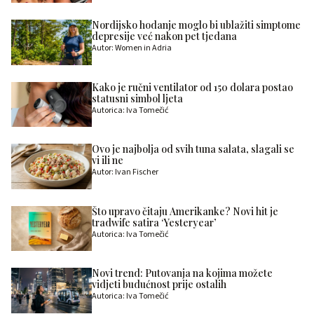
Nordijsko hodanje moglo bi ublažiti simptome
depresije već nakon pet tjedana
Autor: Women in Adria
Kako je ručni ventilator od 150 dolara postao
statusni simbol ljeta
Autorica: Iva Tomečić
Ovo je najbolja od svih tuna salata, slagali se
vi ili ne
Autor: Ivan Fischer
Što upravo čitaju Amerikanke? Novi hit je
tradwife satira ‘Yesteryear’
Autorica: Iva Tomečić
Novi trend: Putovanja na kojima možete
vidjeti budućnost prije ostalih
Autorica: Iva Tomečić