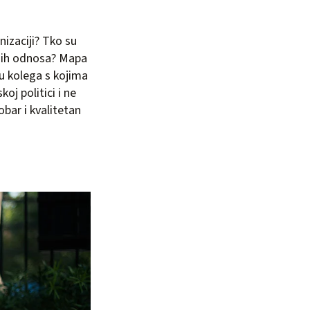
izaciji? Tko su
vnih odnosa? Mapa
u kolega s kojima
oj politici i ne
bar i kvalitetan