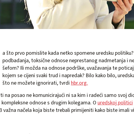
a što prvo pomislite kada netko spomene uredsku politiku?
podbadanja, toksične odnose neprestanog nadmetanja i ne
šefom? Ili možda na odnose podrške, uvažavanja te poticaj
kojem se cijeni svaki trud i napredak? Bilo kako bilo, uredska
što ne možete ignorirati, tvrdi
hbr.org.
i na posao ne komunicirajući ni sa kim i radeći samo svoj di
o kompleksne odnose s drugim kolegama. O
uredskoj politici
ažna načela koja biste trebali primijeniti kako biste imali v