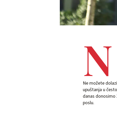
N
Ne možete dolazit
upuštanja u čest
danas donosimo 3 v
poslu.