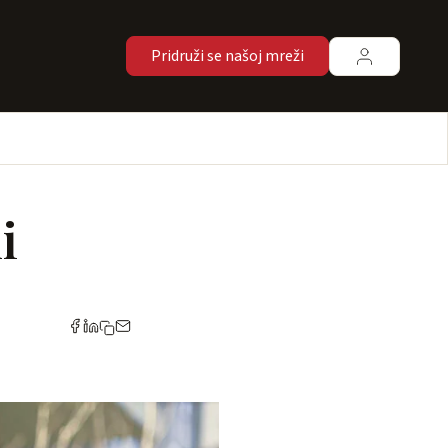
Pridruži se našoj mreži
i