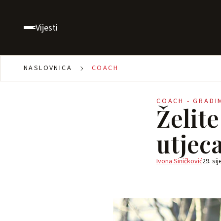
Vijesti
NASLOVNICA
COACH
COACH - GRADI
Želite
utjec
Ivona Siničković
29. si