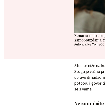
Ženama ne treba jo
samopouzdanja, n
Autorica: Iva Tomečić
Što ste niže na ko
Stoga je važno pr
uprave ili nadzor
potporu i govorit
se s vama.
Ne sumnjajte 