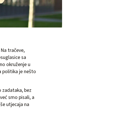
 Na tračeve,
suglasice sa
no okruženje u
 politika je nešto
o zadataka, bez
već smo pisali, a
iše utjecaja na