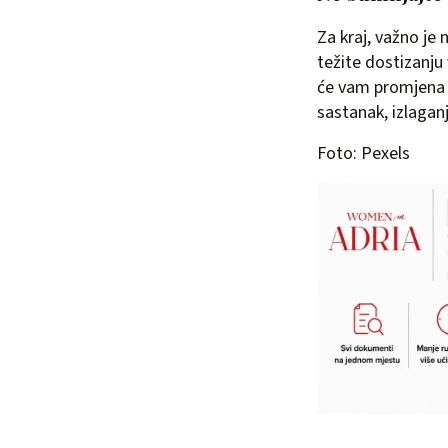
Za kraj, važno je
težite dostizanju v
će vam promjena n
sastanak, izlagan
Foto: Pexels