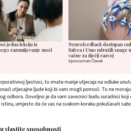
š jedna lekcija iz
Neurofeedback dostupan onlin
ego razumijevanje moći
Salvea i Umo udružili snage u
važne za dječji razvoj
Sponzorirani Članak
rporativnoj ljestvici, to imate manje utjecaja na odluke unuta
onaći utjecajne ljude koji bi vam mogli pomoći. To ne moraju 
nog odbora. Dovoljno je da vam saveznici budu suradnici koji
i istinu, umjesto da će vas na svakom koraku pokušavati sabot
u vlastite sposobnosti