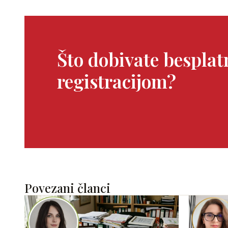
Što dobivate bespla
registracijom?
Povezani članci