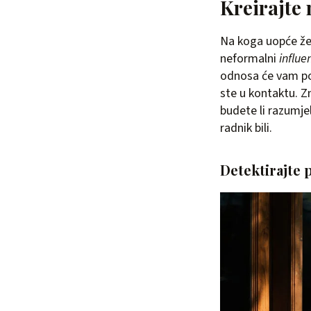
Kreirajte
Na koga uopće žel
neformalni
influe
odnosa će vam pom
ste u kontaktu. Zn
budete li razumje
radnik bili.
Detektirajte