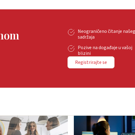
tnom
Neograničeno čitanje naše
sadržaja
Pozive na događaje u vašoj
blizini
Registrirajte se