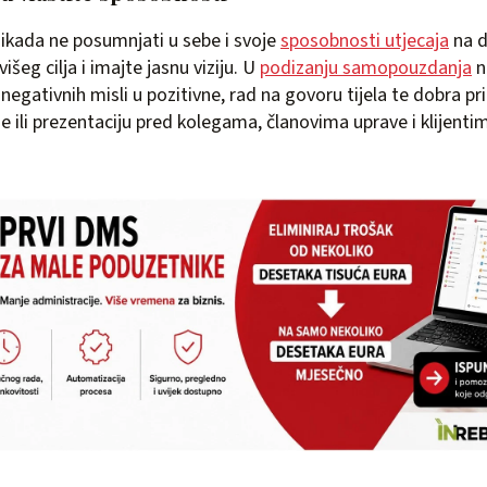
 nikada ne posumnjati u sebe i svoje
sposobnosti utjecaja
na d
išeg cilja i imajte jasnu viziju. U
podizanju samopouzdanja
n
egativnih misli u pozitivne, rad na govoru tijela te dobra pr
je ili prezentaciju pred kolegama, članovima uprave i klijenti