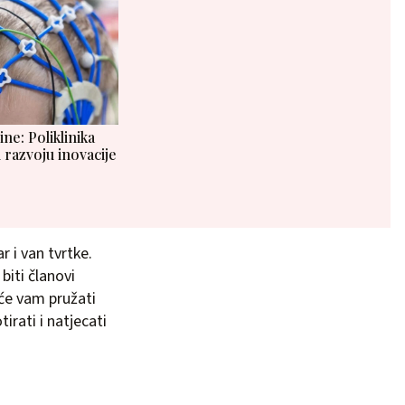
e: Poliklinika
 razvoju inovacije
r i van tvrtke.
biti članovi
 će vam pružati
irati i natjecati