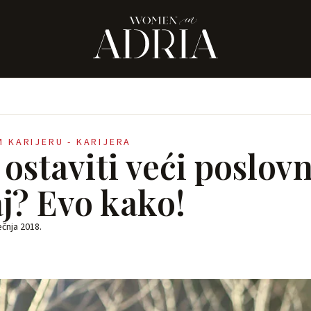
M KARIJERU - KARIJERA
 ostaviti veći poslovn
aj? Evo kako!
ječnja 2018.