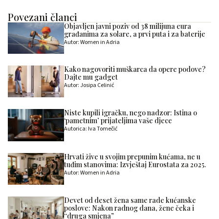
Povezani članci
Objavljen javni poziv od 38 milijuna eura
građanima za solare, a prvi puta i za baterije
Autor: Women in Adria
Kako nagovoriti muškarca da opere podove?
Dajte mu gadget
Autor: Josipa Celinić
Niste kupili igračku, nego nadzor: Istina o
‘pametnim’ prijateljima vaše djece
Autorica: Iva Tomečić
Hrvati žive u svojim prepunim kućama, ne u
tuđim stanovima: Izvještaj Eurostata za 2025.
Autor: Women in Adria
Devet od deset žena same rade kućanske
poslove: Nakon radnog dana, žene čeka i
“druga smjena”