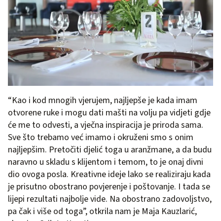
“Kao i kod mnogih vjerujem, najljepše je kada imam
otvorene ruke i mogu dati mašti na volju pa vidjeti gdje
će me to odvesti, a vječna inspiracija je priroda sama.
Sve što trebamo već imamo i okruženi smo s onim
najljepšim. Pretočiti djelić toga u aranžmane, a da budu
naravno u skladu s klijentom i temom, to je onaj divni
dio ovoga posla. Kreativne ideje lako se realiziraju kada
je prisutno obostrano povjerenje i poštovanje. I tada se
lijepi rezultati najbolje vide. Na obostrano zadovoljstvo,
pa čak i više od toga”, otkrila nam je Maja Kauzlarić,