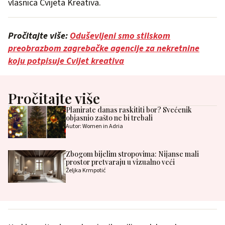
vlasnica Cvijeta Kreativa.
Pročitajte više:
Odu
ševljeni smo stilskom
preobrazbom zagrebačke agencije za nekretnine
koju potpisuje Cvijet kreativa
Pročitajte više
Planirate danas raskititi bor? Svećenik
objasnio zašto ne bi trebali
Autor: Women in Adria
Zbogom bijelim stropovima: Nijanse mali
prostor pretvaraju u vizualno veći
Željka Krmpotić