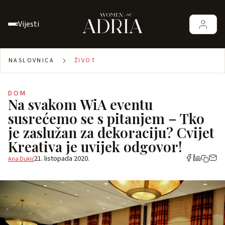
Vijesti
NASLOVNICA
ŽIVOT
DOM
Na svakom WiA eventu
susrećemo se s pitanjem – Tko
je zaslužan za dekoraciju? Cvijet
Kreativa je uvijek odgovor!
21. listopada 2020.
Ana Dukić