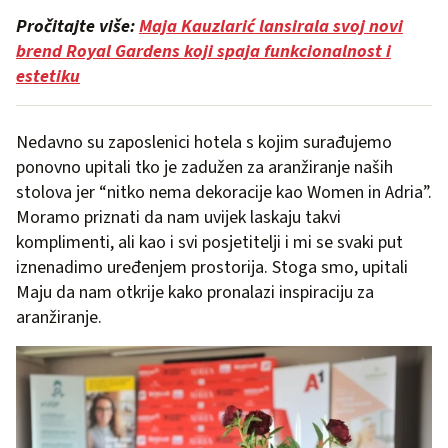
Pročitajte više:
Maja Kauzlarić lansirala svoj novi
brend Royal Gardens koji spaja funkcionalnost i
estetiku
Nedavno su zaposlenici hotela s kojim surađujemo
ponovno upitali tko je zadužen za aranžiranje naših
stolova jer “nitko nema dekoracije kao Women in Adria”.
Moramo priznati da nam uvijek laskaju takvi
komplimenti, ali kao i svi posjetitelji i mi se svaki put
iznenadimo uređenjem prostorija. Stoga smo, upitali
Maju da nam otkrije kako pronalazi inspiraciju za
aranžiranje.