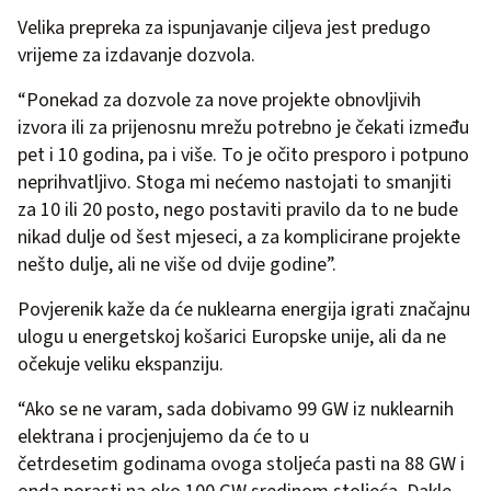
Velika prepreka za ispunjavanje ciljeva jest predugo
vrijeme za izdavanje dozvola.
“Ponekad za dozvole za nove projekte obnovljivih
izvora ili za prijenosnu mrežu potrebno je čekati između
pet i 10 godina, pa i više. To je očito presporo i potpuno
neprihvatljivo. Stoga mi nećemo nastojati to smanjiti
za 10 ili 20 posto, nego postaviti pravilo da to ne bude
nikad dulje od šest mjeseci, a za komplicirane projekte
nešto dulje, ali ne više od dvije godine”.
Povjerenik kaže da će nuklearna energija igrati značajnu
ulogu u energetskoj košarici Europske unije, ali da ne
očekuje veliku ekspanziju.
“Ako se ne varam, sada dobivamo 99 GW iz nuklearnih
elektrana i procjenjujemo da će to u
četrdesetim godinama ovoga stoljeća pasti na 88 GW i