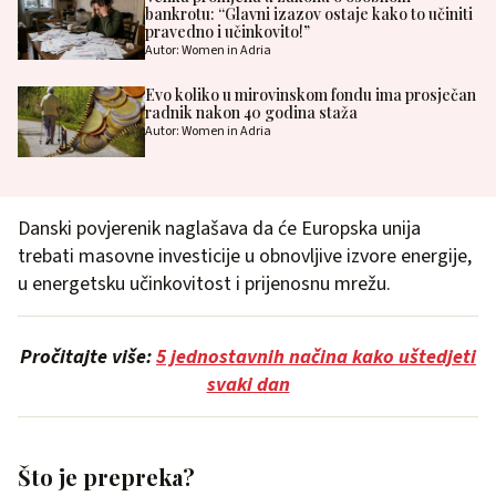
bankrotu: “Glavni izazov ostaje kako to učiniti
pravedno i učinkovito!”
Autor: Women in Adria
Evo koliko u mirovinskom fondu ima prosječan
radnik nakon 40 godina staža
Autor: Women in Adria
Danski povjerenik naglašava da će Europska unija
trebati masovne investicije u obnovljive izvore energije,
u energetsku učinkovitost i prijenosnu mrežu.
Pročitajte više:
5 jednostavnih načina kako uštedjeti
svaki dan
Što je prepreka?