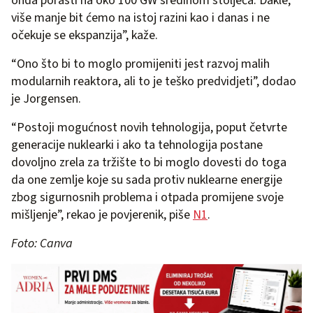
onda porasti na oko 100 GW sredinom stoljeća. Dakle,
više manje bit ćemo na istoj razini kao i danas i ne
očekuje se ekspanzija”, kaže.
“Ono što bi to moglo promijeniti jest razvoj malih
modularnih reaktora, ali to je teško predvidjeti”, dodao
je Jorgensen.
“Postoji mogućnost novih tehnologija, poput četvrte
generacije nuklearki i ako ta tehnologija postane
dovoljno zrela za tržište to bi moglo dovesti do toga
da one zemlje koje su sada protiv nuklearne energije
zbog sigurnosnih problema i otpada promijene svoje
mišljenje”, rekao je povjerenik, piše
N1
.
Foto: Canva