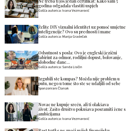
Ne treba ti još jedan certifikat: Kako sam 5
godina odgađala vlastiti uspjeh
Gošća autorica: Ivana Vezmarović
Želite DIY vizualni identitet uz pomoć umjetne
inteligencije? Ovo su prednosti i mane
Gošća autorica: Marija Gradečak
Odsutnost s posla: Ovo je engleski jezični
labirint za odmor, rodiljni dopust, bolovanje,
slobodne dane…
Gošća autorica: Sanda Lisičin
Izgubili ste kompas? Možda nije problem u
putu, nego u tome što ste se udaljili od sebe
Sponzorirani Članak
Novac ne kupuje sreću, ali ti olakšava
život: Zašto društvo pokušava posramiti žene s
ambicijama
Gošća autorica: Ivana Vezmarović
Rast tvrtke ne znači uvijek financijsku