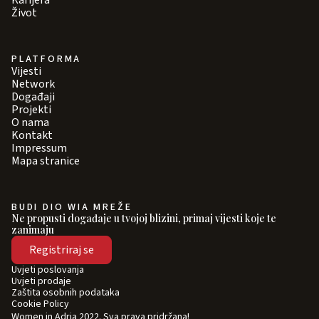
Karijera
Život
PLATFORMA
Vijesti
Network
Događaji
Projekti
O nama
Kontakt
Impressum
Mapa stranice
BUDI DIO WIA MREŽE
Ne propusti događaje u tvojoj blizini, primaj vijesti koje te
zanimaju
Registriraj se
Uvjeti poslovanja
Uvjeti prodaje
Zaštita osobnih podataka
Cookie Policy
Women in Adria 2022. Sva prava pridržana!