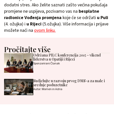
dodatni stres. Ako želite saznati zašto većina pokušaja
promjene ne uspijeva, pozivamo vas na
besplatne
radionice Vođenja promjena
koje će se održati
u Puli
(4. ožujka) i
u Rijeci
(5.ožujka). Više informacija i prijave
možete naći na
ovom linku.
Pročitajte više
Održana PILC konferencija 2015 – vikend
liderstva u Opatiji i Rijeci
Sponzorirani Članak
Sudjelujte u razvoju prvog DMS-a za male i
srednje poduzetnike
Autor: Women in Adria