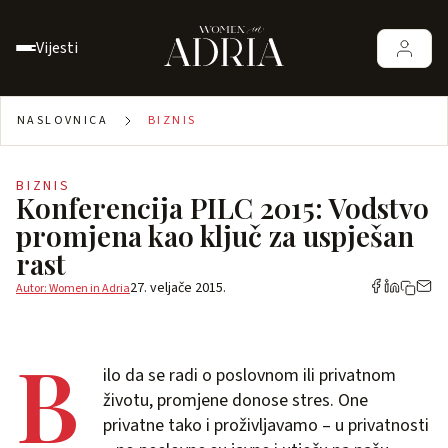
Vijesti
NASLOVNICA
BIZNIS
BIZNIS
Konferencija PILC 2015: Vodstvo
promjena kao ključ za uspješan
rast
27. veljače 2015.
Autor: Women in Adria
B
ilo da se radi o poslovnom ili privatnom
životu, promjene donose stres. One
privatne tako i proživljavamo – u privatnosti