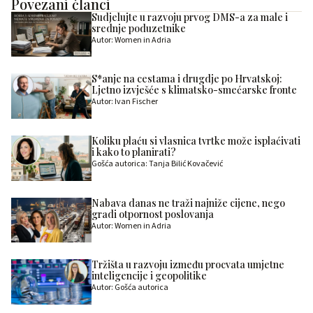
Povezani članci
Sudjelujte u razvoju prvog DMS-a za male i
srednje poduzetnike
Autor: Women in Adria
S*anje na cestama i drugdje po Hrvatskoj:
Ljetno izvješće s klimatsko-smećarske fronte
Autor: Ivan Fischer
Koliku plaću si vlasnica tvrtke može isplaćivati
i kako to planirati?
Gošća autorica: Tanja Bilić Kovačević
Nabava danas ne traži najniže cijene, nego
gradi otpornost poslovanja
Autor: Women in Adria
Tržišta u razvoju između procvata umjetne
inteligencije i geopolitike
Autor: Gošća autorica