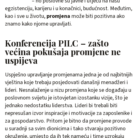
– no poslovne su javne i utječu na našu
egzistenciju, karijeru i u konačnici, budućnost. Međutim,
kao i sve u životu,
promjena
može biti pozitivna ako
znamo kako njome upravljati.
Konferencija PILC – zašto
većina pokušaja promjene ne
uspijeva
Uspješno upravljanje promjenama jedna je od najbitnijih
vještina koje trebaju posjedovati današnji menadžeri i
lideri. Nesnalaženje u nizu promjena koje se događaju u
poslovnom svijetu je istovjetan izostanku vizije, što je
jednako nedostatku liderstva. Lideri bi trebali biti
nepresušan izvor inspiracije i motivacije za zaposlenike i
za gospodarstvo. Pritom je bitno da promjene provode
u suradnji sa svim dionicima i tako stvaraju pozitivno
okruženje, umjesto da ih tek nameću i time uzrokuju