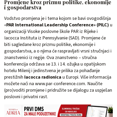
Promjene kroz prizmu politike, ekonomije
i gospodarstva
Vodstvo promjena je i tema kojom se bavi ovogodišnja
«
PAR International Leadership Conference» (PILC)
u
organizaciji Visoke poslovne škole PAR iz Rijeke i
Iacocca Instituta iz Pennsylvanie (SAD). Promjene će
biti sagledane kroz prizmu politike, ekonomije i
gospodarstva, a o njima će raspravljati vrsni stručnjaci i
znanstvenici iz regije. Ova znanstveno – stručna
konferencija održava se 13. i 14. ožujka u opatijskom
hotelu Milenij i jedinstvena je prilika za pohađanje
prestižnih
Iacocca radionica
u Europi. Više informacija
možete naći na www.par-conference.com. Naučite
(pro)voditi promjene i pridružite se dijalogu za uspješan
poslovni i privatni rast.