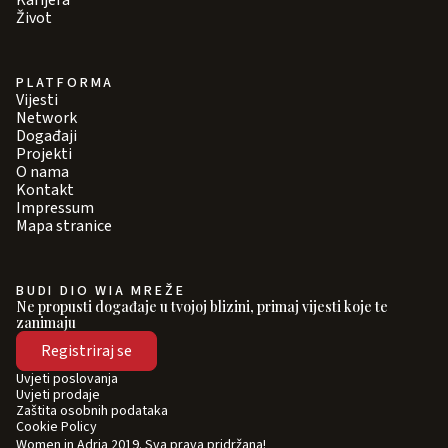
Karijera
Život
PLATFORMA
Vijesti
Network
Događaji
Projekti
O nama
Kontakt
Impressum
Mapa stranice
BUDI DIO WIA MREŽE
Ne propusti događaje u tvojoj blizini, primaj vijesti koje te
zanimaju
Registriraj se
Uvjeti poslovanja
Uvjeti prodaje
Zaštita osobnih podataka
Cookie Policy
Women in Adria 2019. Sva prava pridržana!