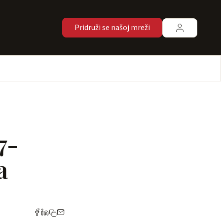
Pridruži se našoj mreži
7-
a