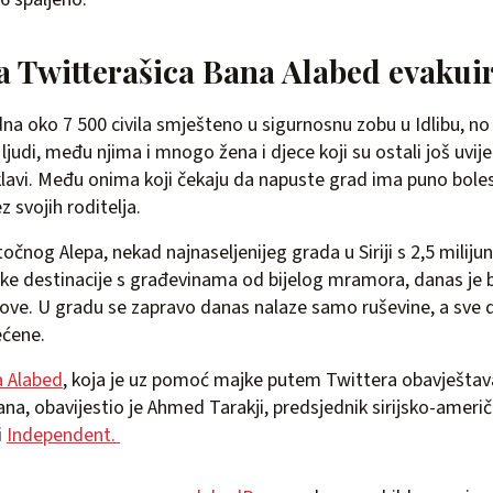
a Twitterašica Bana Alabed evakui
dna oko 7 500 civila smješteno u sigurnosnu zobu u Idlibu, no 
judi, među njima i mnogo žena i djece koji su ostali još uvij
lavi. Među onima koji čekaju da napuste grad ima puno boles
ez svojih roditelja.
čnog Alepa, nekad najnaseljenijeg grada u Siriji s 2,5 milijuna
čke destinacije s građevinama od bijelog mramora, danas je 
ove. U gradu se zapravo danas nalaze samo ruševine, a sve 
ećene.
a Alabed
, koja je uz pomoć majke putem Twittera obavješta
rana, obavijestio je Ahmed Tarakji, predsjednik sirijsko-amer
i
Independent.