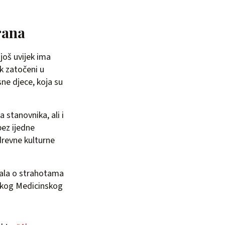
rana
još uvijek ima
ek zatočeni u
ne djece, koja su
 stanovnika, ali i
bez ijedne
drevne kulturne
vala o strahotama
ičkog Medicinskog