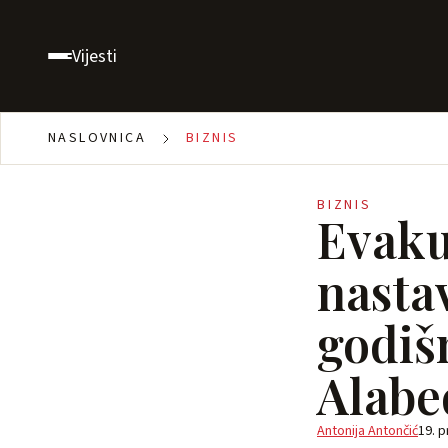
Vijesti
NASLOVNICA
BIZNIS
BIZNIS
Evakua
nasta
godiš
Alabe
Antonija Antončić
19. p