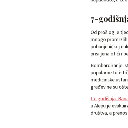
7-godišnj
Od prošlog je tje
mnogo promrzlih l
pobunjeničkoj enk
prisiljena otići i b
Bombardiranje isto
popularne turisti
medicinske ustan
građevine su ošt
I 7-godišnja Ban
u Alepu je evakui
društva, a prenos