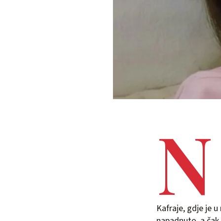
N
Kafraje, gdje je u
napadnuto, a čak 