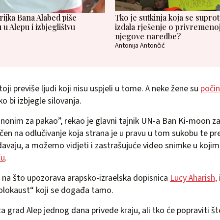
ijka Bana Alabed piše
Tko je sutkinja koja se supro
u Alepu i izbjeglištvu
izdala rješenje o privremenoj
njegove naredbe?
Antonija Antončić
toji previše ljudi koji nisu uspjeli u tome. A neke žene su
počini
ko bi izbjegle silovanja.
inonim za pakao”, rekao je glavni tajnik UN-a Ban Ki-moon z
očen na odlučivanje koja strana je u pravu u tom sukobu te pr
radavaju, a možemo vidjeti i zastrašujuće video snimke u koji
ču
.
o na što upozorava arapsko-izraelska dopisnica
Lucy Aharish,
olokaust“ koji se događa tamo.
a grad Alep jednog dana privede kraju, ali tko će popraviti š