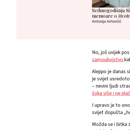
Sedmogodišnja Sir
memoare o životu 
Antonija Antončić
No, još uvijek pos
samoubojstvo
ka
Aleppo je danas s
je svijet usredot
– nevini ljudi st
šoka više i ne pla
I upravo je to on
svijet dopušta „h
Možda se i bitka z