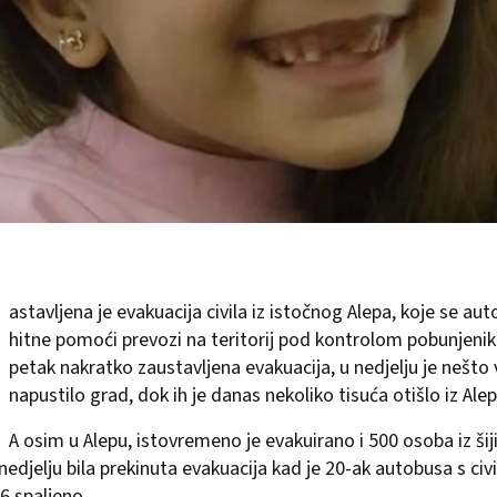
astavljena je evakuacija civila iz istočnog Alepa, koje se au
hitne pomoći prevozi na teritorij pod kontrolom pobunjenik
petak nakratko zaustavljena evakuacija, u nedjelju je nešto 
napustilo grad, dok ih je danas nekoliko tisuća otišlo iz Ale
A osim u Alepu, istovremeno je evakuirano i 500 osoba iz šijit
 nedjelju bila prekinuta evakuacija kad je 20-ak autobusa s civi
6 spaljeno.