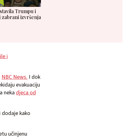
tstavila Trumpu i
 zabrani izvršenja
le i
a
NBC News.
I dok
ekidaju evakuaciju
ma neka
djeca od
i dodaje kako
tetu učinjenu