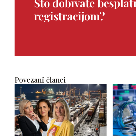
Što dobivate bespla
registracijom?
Povezani članci