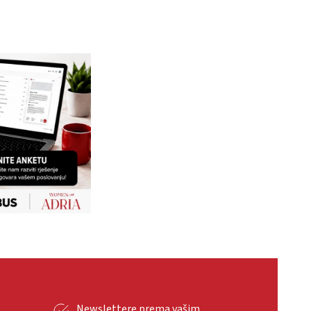
g
Newslettere prema vašim