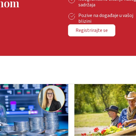
tnom
sadržaja
Pozive na događaje u vašoj
blizini
Registrirajte se