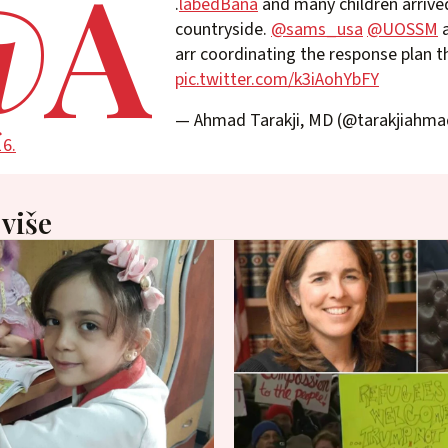
@A
.
labedBana
and many children arrive
countryside.
@sams_usa
@UOSSM
a
arr coordinating the response plan t
pic.twitter.com/k3iAohYbFY
— Ahmad Tarakji, MD (@tarakjiahm
16.
 više