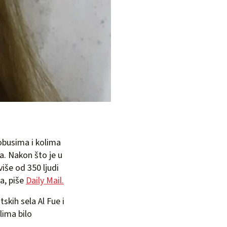
tobusima i kolima
a. Nakon što je u
više od 350 ljudi
pa, piše
Daily Mail.
skih sela Al Fue i
lima bilo