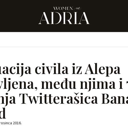
cija civila iz Alepa
vljena, među njima i 
nja Twitterašica Ban
d
rosinca 2016.