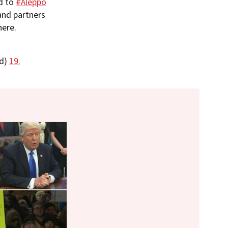
d to
#Aleppo
nd partners
here.
ad)
19.