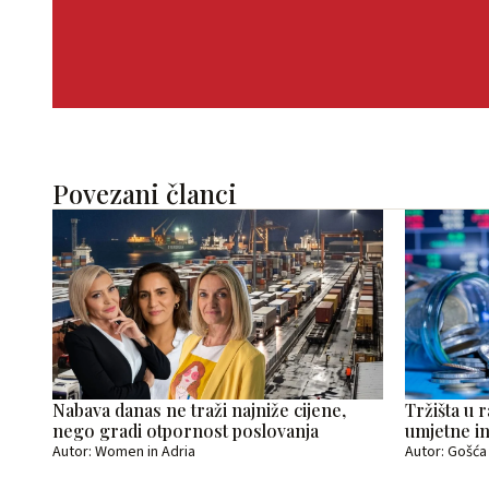
Povezani članci
Nabava danas ne traži najniže cijene,
Tržišta u 
nego gradi otpornost poslovanja
umjetne in
Autor: Women in Adria
Autor: Gošća