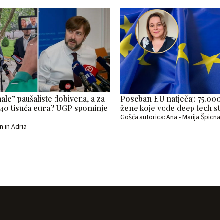
male” paušaliste dobivena, a za
Poseban EU natječaj: 75.00
 40 tisuća eura? UGP spominje
žene koje vode deep tech s
Gošća autorica: Ana - Marija Špicn
 in Adria