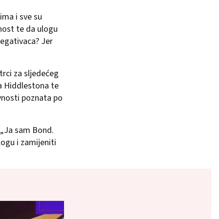
lima i sve su
nost te da ulogu
negativaca? Jer
trci za sljedećeg
a Hiddlestona te
avnosti poznata po
v „Ja sam Bond.
gu i zamijeniti