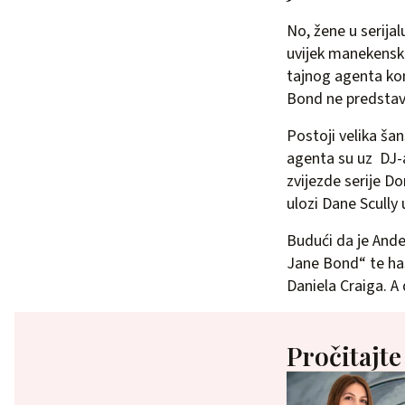
No, žene u serijal
uvijek manekenske
tajnog agenta kon
Bond ne predstavl
Postoji velika ša
agenta su uz DJ-a
zvijezde serije D
ulozi Dane Scully 
Budući da je Ande
Jane Bond“ te ha
Daniela Craiga. A
Pročitajte