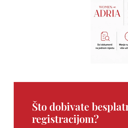
Što dobivate bespla
registracijom?