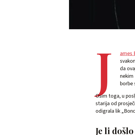
J
ames B
svakom 
da ova
nekim 
borbe 
Osim toga, u posl
starija od prosje
odigrala lik „Bond
Je li došl