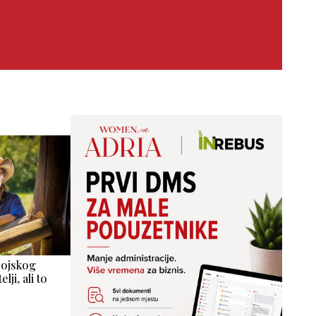
bojskog
lji, ali to