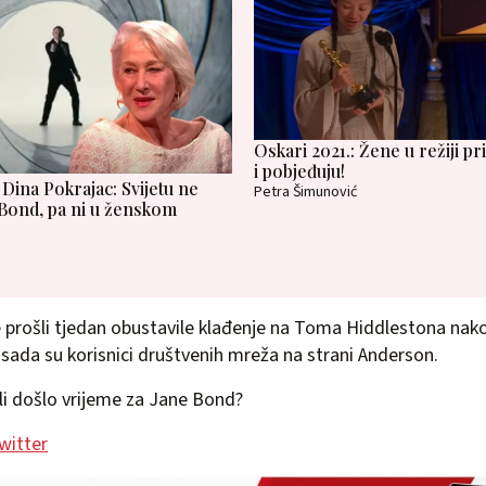
Oskari 2021.: Žene u režiji pr
i pobjeđuju!
 Dina Pokrajac: Svijetu ne
Petra Šimunović
 Bond, pa ni u ženskom
e prošli tjedan obustavile klađenje na Toma Hiddlestona na
, sada su korisnici društvenih mreža na strani Anderson.
 li došlo vrijeme za Jane Bond?
witter