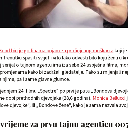
ond bio je godinama pojam za profinjenog muškarca
koji j
trenutku spasiti svijet i vrlo lako odvesti bilo koju ženu u k
j serijal o tajnom agentu ima iza sebe 24 uspješna filma, mora
promjenama kako bi zadržali gledatelje. Tako su mijenjali nep
s njima, pa i same glavne glumce.
jednjem 24. filmu „Spectre“ po prvi je puta „Bondovu djevoj
čne dobi prethodnih djevojaka (28,6 godina).
Monica Bellucci
ove djevojke“, ili „Bondove žene“, kako je sama nazvala svoj 
o vrijeme za prvu tajnu agenticu 00