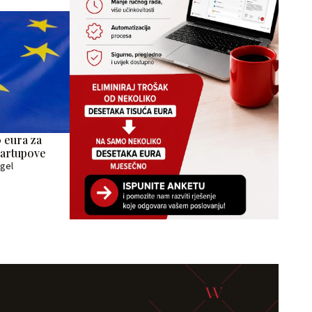
0 eura za
tartupove
agel