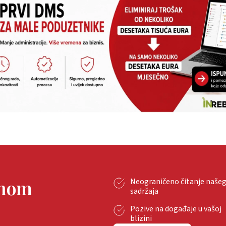
tnom
Neograničeno čitanje naše
sadržaja
Pozive na događaje u vašoj
blizini