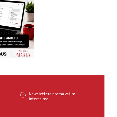
g
Newslettere prema vašim
interesima