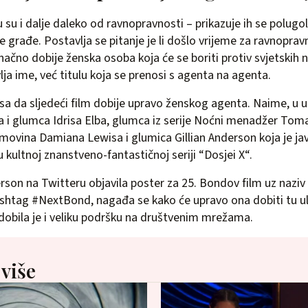
u su i dalje daleko od ravnopravnosti – prikazuje ih se polugo
 građe. Postavlja se pitanje je li došlo vrijeme za ravnoprav
ačno dobije ženska osoba koja će se boriti protiv svjetskih 
ja ime, već titulu koja se prenosi s agenta na agenta.
nsa da sljedeći film dobije upravo ženskog agenta. Naime, u u
 i glumca Idrisa Elba, glumca iz serije Noćni menadžer Tom
omovina Damiana Lewisa i glumica Gillian Anderson koja je j
u kultnoj znanstveno-fantastičnoj seriji “Dosjei X“.
rson na Twitteru objavila poster za 25. Bondov film uz nazi
shtag #NextBond, nagađa se kako će upravo ona dobiti tu ulo
 dobila je i veliku podršku na društvenim mrežama.
 više