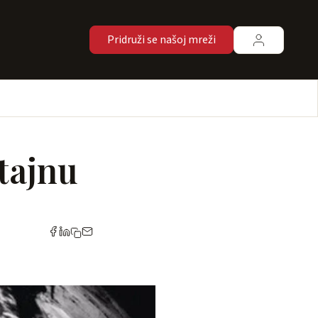
Pridruži se našoj mreži
 tajnu