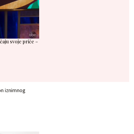
ičaju svoje priče –
kon iznimnog