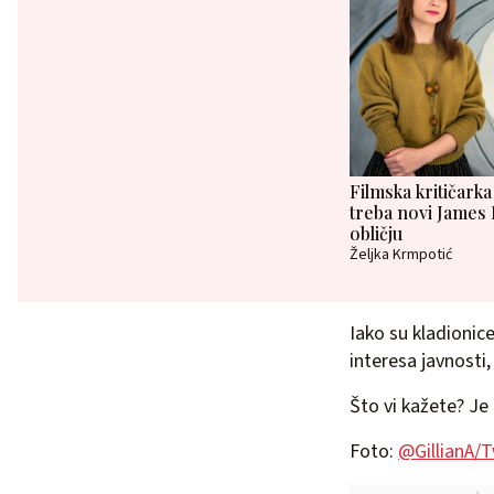
Filmska kritičarka
treba novi James
obličju
Željka Krmpotić
Iako su kladionic
interesa javnosti
Što vi kažete? Je
Foto:
@GillianA/T