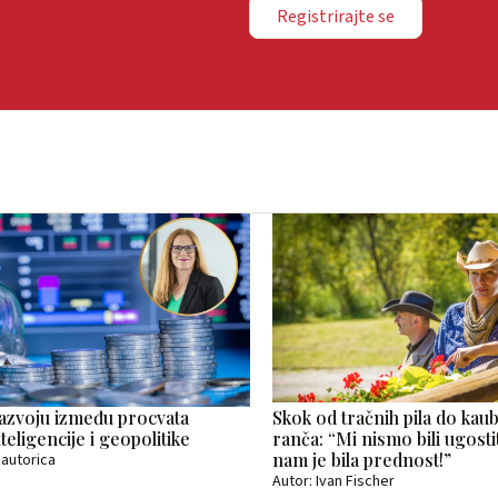
Registrirajte se
razvoju između procvata
Skok od tračnih pila do kau
teligencije i geopolitike
ranča: “Mi nismo bili ugostite
nam je bila prednost!”
 autorica
Autor: Ivan Fischer