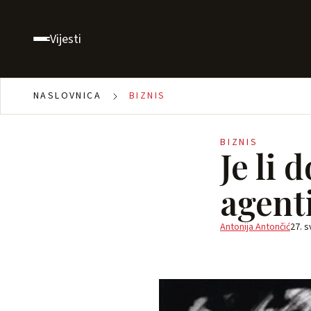
Vijesti
NASLOVNICA
BIZNIS
BIZNIS
Je li 
agent
Antonija Antončić
27. s