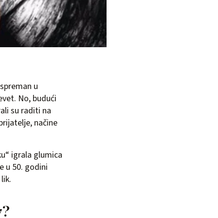
e spreman u
revet. No, budući
li su raditi na
rijatelje, načine
ku“ igrala glumica
je u 50. godini
lik.
7?